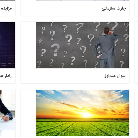
چارت سازمانی
مزایده 
سوال متداول
رادار 